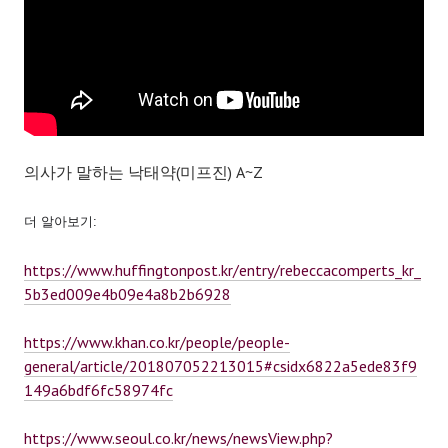
의사가 말하는 낙태약(미프진) A~Z
더 알아보기:
https://www.huffingtonpost.kr/entry/rebeccacomperts_kr_
5b3ed009e4b09e4a8b2b6928
https://www.khan.co.kr/people/people-
general/article/201807052213015#csidx6822a5ede83f9
149a6bdf6fc58974fc
https://www.seoul.co.kr/news/newsView.php?