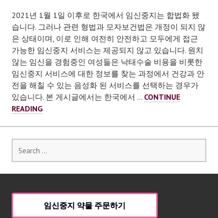
주
이
2021년 1월 1일 이후로 한국에서 임신중지는 합법화 됐
상)
습니다. 그러나 관련 형법과 모자보건법은 개정이 되지 않
임
은 상태이며, 이로 인해 여전히 안전하고 모두에게 접근
신
가능한 임신중지 서비스는 제공되지 않고 있습니다. 원치
도
않는 임신을 경험중인 여성들은 낙태수술 비용을 비롯한
약
임신중지 서비스에 대한 정보를 찾는 과정에서 건강과 안
으
전을 해칠 수 있는 음성화 된 서비스를 선택하는 경우가
로
있습니다. 본 게시글에서는 한국에서 …
CONTINUE
낙
임
READING
태
신
할
중
수
지
Search
있
비
for:
나
용
요?
임신중지 약물 주문하기