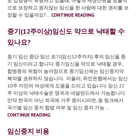
로 감염병이 유행하고 있을때, 어떻게 재생산권을 효율적
으로 보장하고 원치않는 임신을 한 사람에 대한 권리를 보
임
장할 수 있을까요? …
CONTINUE READING
신
중
중기(12주이상)임신도 약으로 낙태할 수
단
있나요?
(낙
태)
중기 임신 중단 임신 초기(임신12주까지) 후의 임신을 중
의
기 임신이라고 합니다. 중기임신을 약으로 낙태할 경우,
셀
합병증의 위험이 높아짐으로 중기임신에는 임신중지약
프
복약을 권유하지 않습니다. 아울러, 위민온웹에서는 임신
케
10주 미만의 여성에게 도움을 드리고 있습니다. 임신 22
어
주 이상의 낙태수술은 영국과 네덜란드에서 가능합니다.
의
만약 한국이 아닌 외국에 거주 중이시라면, 동 링크에서
료
국가별 임신 중지 합법 여부 및 임신 중지 가능 …
화
중
CONTINUE READING
기
(12
임신중지 비용