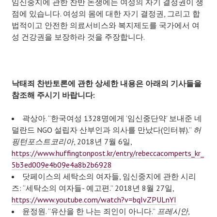
임신중지에 관한 찬반 논쟁에는 여성의 자기 결정권이 쟁
점에 있습니다. 여성의 몸에 대한 자기 결정권, 그리고 합
법적이고 안전한 의료서비스와 복지제도를 국가에서 여
성 건강권을 보장하라 것을 주장합니다.
낙태죄 찬반토론에 관한 상세한 내용은 아래의 기사들을
참조해 주시기 바랍니다
:
곽상아. “한국여성 1328명에게 ‘임신중단약’ 보내준 네
덜란드 NGO 설립자 산부인과 의사를 만났다(인터뷰).”
허
핑턴포스트코리아
, 2018년 7월 6일,
https://www.huffingtonpost.kr/entry/rebeccacomperts_kr_
5b3ed009e4b09e4a8b2b6928
닷페이스의 세탁소의 여자들, 임신중지에 관한 시리
즈: “세탁소의 여자들- 예고편.” 2018년 8월 27일,
https://www.youtube.com/watch?v=bqIvZPULnYI
윤정원. “유산을 한 나는 죄인이 아니다.”
프레시안
,