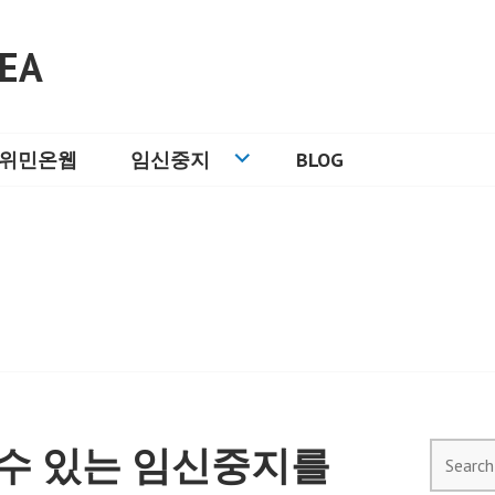
EA
위민온웹
임신중지
BLOG
수 있는 임신중지를
Search
for: